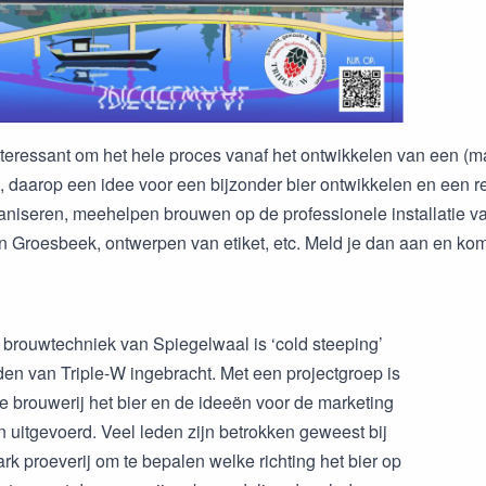
interessant om het hele proces vanaf het ontwikkelen van een (m
t, daarop een idee voor een bijzonder bier ontwikkelen en een r
ganiseren, meehelpen brouwen op de professionele installatie v
in Groesbeek, ontwerpen van etiket, etc. Meld je dan aan en kom
 brouwtechniek van Spiegelwaal is ‘cold steeping’
eden van Triple-W ingebracht. Met een projectgroep is
 brouwerij het bier en de ideeën voor de marketing
n uitgevoerd. Veel leden zijn betrokken geweest bij
k proeverij om te bepalen welke richting het bier op