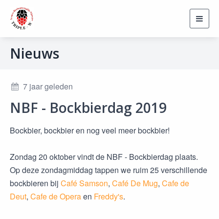
Toggl
navig
Nieuws
7 jaar geleden
NBF - Bockbierdag 2019
Bockbier, bockbier en nog veel meer bockbier!
Zondag 20 oktober vindt de NBF - Bockbierdag plaats.
Op deze zondagmiddag tappen we ruim 25 verschillende
bockbieren bij
Café Samson
,
Café De Mug
,
Cafe de
Deut
,
Cafe de Opera
en
Freddy's
.