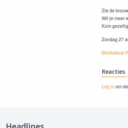
Zie de brouwe
Wil je meer 
Kom gezellig
Zondag 27 au
Bierfestival 
Reacties
Log in
om de 
Headlines