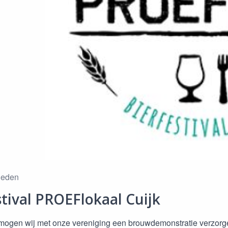
eleden
stival PROEFlokaal Cuijk
mogen wij met onze vereniging een brouwdemonstratie verzorgen o