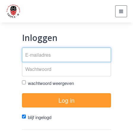
Toggl
navig
Inloggen
wachtwoord weergeven
Log in
blijf ingelogd