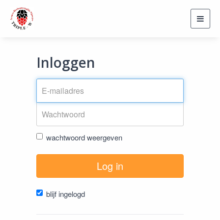
Toggl
navig
Inloggen
wachtwoord weergeven
Log in
blijf ingelogd