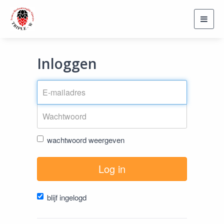
Toggl
navig
Inloggen
wachtwoord weergeven
Log in
blijf ingelogd