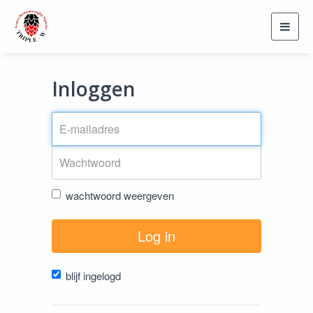
Toggl
navig
Inloggen
wachtwoord weergeven
Log in
blijf ingelogd