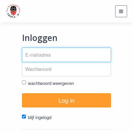
Toggl
navig
Inloggen
wachtwoord weergeven
Log in
blijf ingelogd