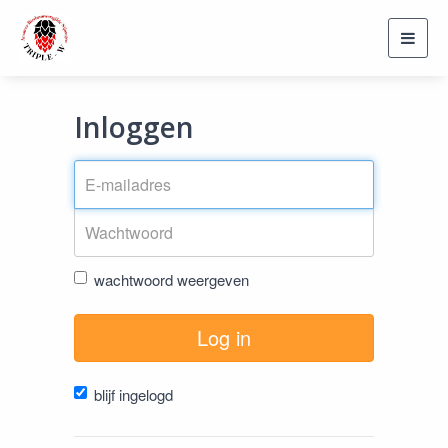
Toggl
navig
Inloggen
wachtwoord weergeven
Log in
blijf ingelogd