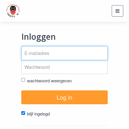
Toggl
navig
Inloggen
wachtwoord weergeven
Log in
blijf ingelogd